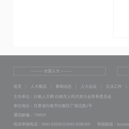
-------- 全国人大 --------
首页
|
人大概况
|
要闻动态
|
人大会议
|
立法工作
|
主办单位：白银人大网 白银市人民代表大会常务委员会
单位地址：甘肃省白银市白银区广场北路1号
通讯邮编：730910
投诉举报电话：0943-8283655/0943-8288369
举报邮箱：bysrdms